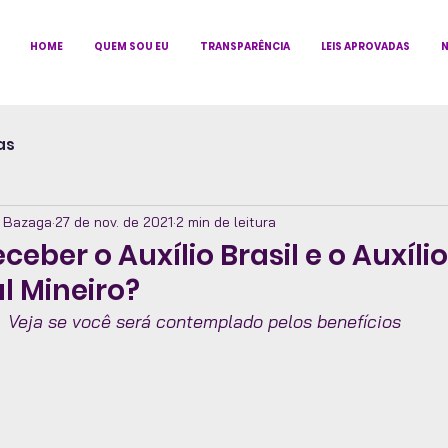
HOME
QUEM SOU EU
TRANSPARÊNCIA
LEIS APROVADAS
N
as
z Bazaga
27 de nov. de 2021
2 min de leitura
eber o Auxílio Brasil e o Auxílio
l Mineiro?
Veja se você será contemplado pelos benefícios