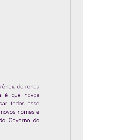
ência de renda 
a é que novos 
car todos esse 
 novos nomes e 
do Governo do 