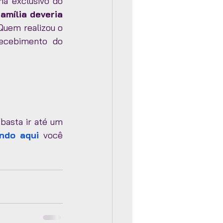
 exclusivo do 
amília deveria 
 Quem realizou o 
ecebimento do 
basta ir até um 
ando aqui
 você 