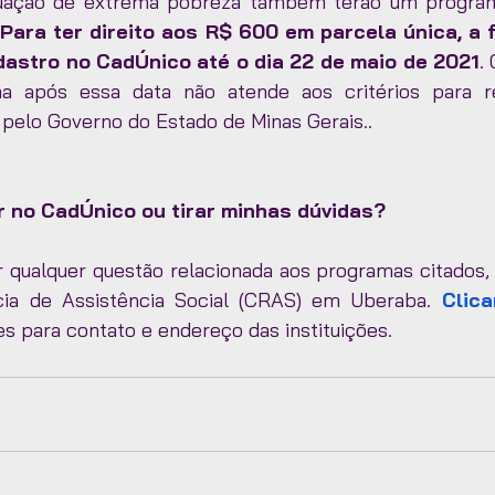
uação de extrema pobreza também terão um programa
 
Para ter direito aos R$ 600 em parcela única, a f
adastro no CadÚnico até o dia 22 de maio de 2021
.
ma após essa data não atende aos critérios para r
 pelo Governo do Estado de Minas Gerais.. 
 no CadÚnico ou tirar minhas dúvidas?
r qualquer questão relacionada aos programas citados, 
ia de Assistência Social (CRAS) em Uberaba. 
Clic
s para contato e endereço das instituições. 