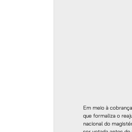
Em meio à cobrança 
que formaliza o rea
nacional do magisté
ser votada antes do f