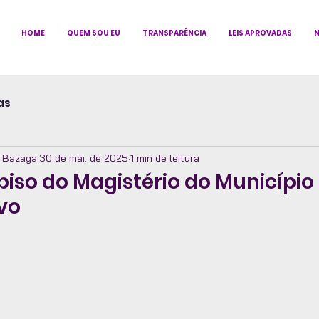
HOME
QUEM SOU EU
TRANSPARÊNCIA
LEIS APROVADAS
N
as
z Bazaga
30 de mai. de 2025
1 min de leitura
piso do Magistério do Município
ivo