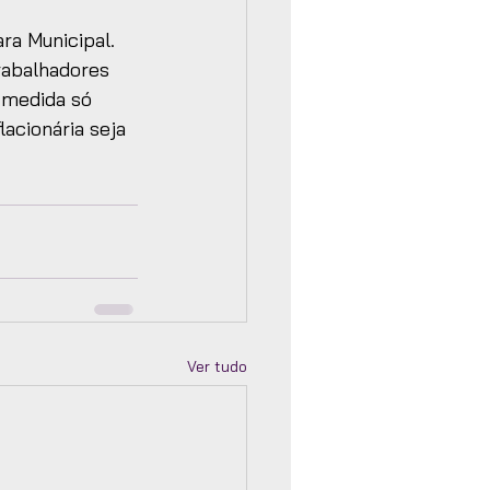
a Municipal. 
rabalhadores 
 medida só 
acionária seja 
Ver tudo