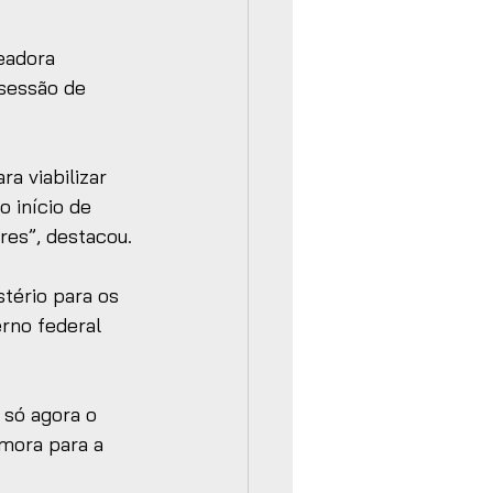
eadora 
 sessão de 
a viabilizar 
 início de 
res”, destacou.
tério para os 
rno federal 
 só agora o 
mora para a 