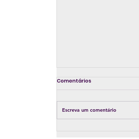
Comentários
Escreva um comentário
Aprovado projeto que
prevê a conscientização