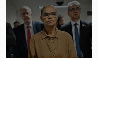
parto em Uberaba
Rochelle diz que ataques
sofridos por ministra são
violência política de
gênero