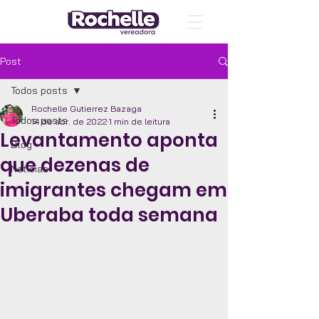
Post
Todos posts
Rochelle Gutierrez Bazaga
Todos posts
14 de abr. de 2022
1 min de leitura
Levantamento aponta
Blog
que dezenas de
Notícias
imigrantes chegam em
Uberaba toda semana